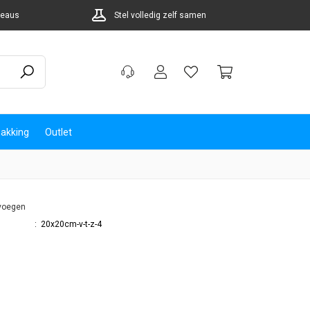
deaus
Stel volledig zelf samen
akking
Outlet
voegen
:
20x20cm-v-t-z-4