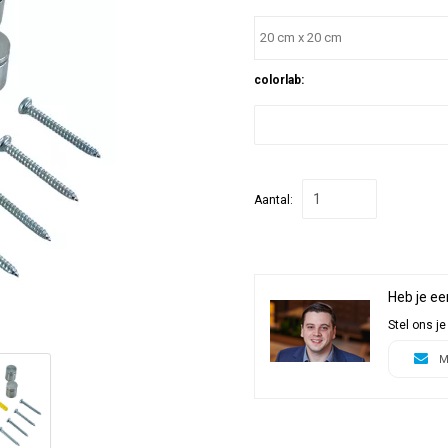
20 cm x 20 cm
colorlab:
Aantal:
Heb je ee
Stel ons je
M