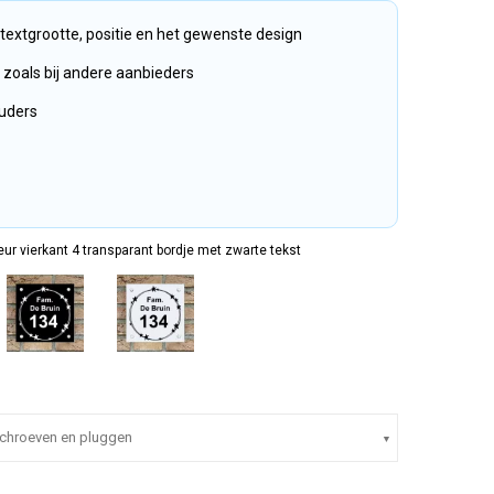
, textgrootte, positie en het gewenste design
rs zoals bij andere aanbieders
uders
r vierkant 4 transparant bordje met zwarte tekst
schroeven en pluggen