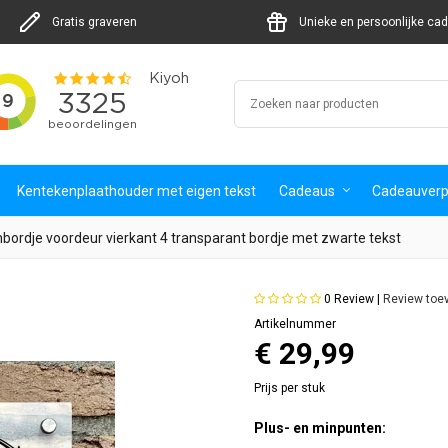
Gratis graveren
Unieke en persoonlijke ca
Kentekenplaathouder met eigen tekst
Cadeaus
Cadeauverp
ordje voordeur vierkant 4 transparant bordje met zwarte tekst
0
Review |
Review toe
Artikelnummer
€ 29,99
Prijs per stuk
Plus- en minpunten: