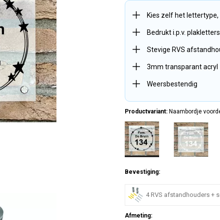
Kies zelf het lettertype
Bedrukt i.p.v. plaklette
Stevige RVS afstandho
3mm transparant acryl
Weersbestendig
Productvariant:
Naambordje voordeu
Bevestiging:
4 RVS afstandhouders + 
Afmeting: