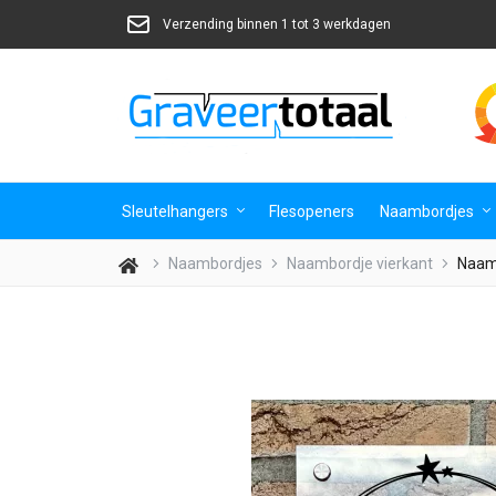
Verzending binnen 1 tot 3 werkdagen
Sleutelhangers
Flesopeners
Naambordjes
Naambordjes
Naambordje vierkant
Naamb